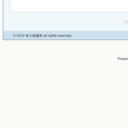
Ct
© 2014
布士收藏夹
all rights reserved.
Power