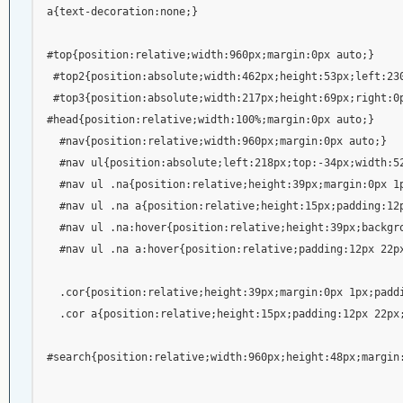
a{text-decoration:none;}

#top{position:relative;width:960px;margin:0px auto;}

 #top2{position:absolute;width:462px;height:53px;left:230
 #top3{position:absolute;width:217px;height:69px;right:0p
#head{position:relative;width:100%;margin:0px auto;}

  #nav{position:relative;width:960px;margin:0px auto;}

  #nav ul{position:absolute;left:218px;top:-34px;width:52
  #nav ul .na{position:relative;height:39px;margin:0px 1
  #nav ul .na a{position:relative;height:15px;padding:12
  #nav ul .na:hover{position:relative;height:39px;backgr
  #nav ul .na a:hover{position:relative;padding:12px 22p
  .cor{position:relative;height:39px;margin:0px 1px;padd
  .cor a{position:relative;height:15px;padding:12px 22px
#search{position:relative;width:960px;height:48px;margin