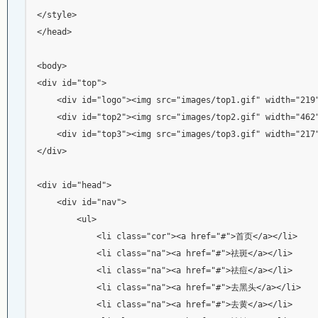
</style>

</head>

<body>

<div id="top">

    <div id="logo"><img src="images/top1.gif" width="219"
    <div id="top2"><img src="images/top2.gif" width="462"
    <div id="top3"><img src="images/top3.gif" width="217"
</div>

<div id="head"> 

    <div id="nav">

        <ul>

            <li class="cor"><a href="#">首页</a></li>

            <li class="na"><a href="#">祛斑</a></li>

            <li class="na"><a href="#">祛痘</a></li>

            <li class="na"><a href="#">去黑头</a></li>

            <li class="na"><a href="#">去黄</a></li>
