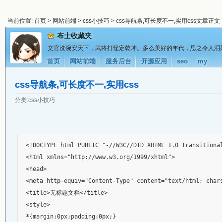
当前位置:
首页
>
网站前端
>
css小技巧
> css导航条,可长度不一,实用css文章正文
布士收藏夹
文官洗碗安天下，武将打怪定乾坤。多么美好的年代，思之令人泪
首页
网站前端
服务后台
开源应用
seo
my
css导航条,可长度不一,实用css
分类:
css小技巧
<!DOCTYPE html PUBLIC "-//W3C//DTD XHTML 1.0 Transitional
<html xmlns="http://www.w3.org/1999/xhtml">

<head>

<meta http-equiv="Content-Type" content="text/html; chars
<title>无标题文档</title>

<style>

*{margin:0px;padding:0px;}
