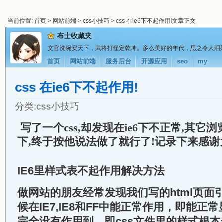
当前位置:
首页
>
网站前端
>
css小技巧
> css 在ie6下不起作用!文章正文
布士收藏夹
文官洗碗安天下，武将打怪定乾坤。多么美好的年代，思之令人泪
首页
网站前端
服务后台
开源应用
seo
my
css 在ie6下不起作用!
分类:
css小技巧
写了一个css,却发现在ie6下不正常,其它
下,终于按他说法做了就行了!记录下来感谢
IE6里样式表不起作用解决方法
做网站的朋友经常发现我们写的html页面
候在IE7,IE8和FF中能正常作用，即能正
完全没有作用到，即css文件里的样式根