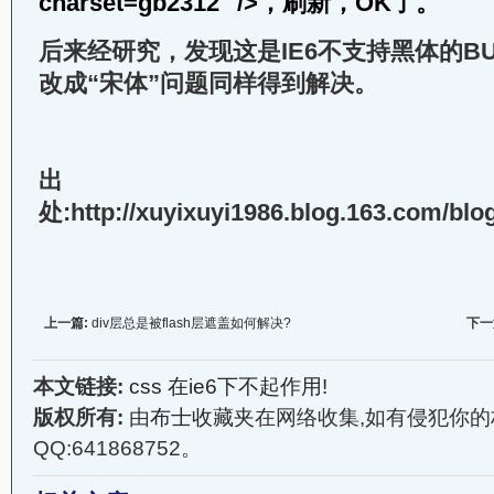
charset=gb2312" />，刷新，OK了。
后来经研究，发现这是IE6不支持黑体的B
改成“宋体”问题同样得到解决。
出
处:http://xuyixuyi1986.blog.163.com/blo
上一篇:
div层总是被flash层遮盖如何解决?
下一
本文链接:
css 在ie6下不起作用!
版权所有:
由
布士收藏夹
在网络收集,如有侵犯你的
QQ:641868752。