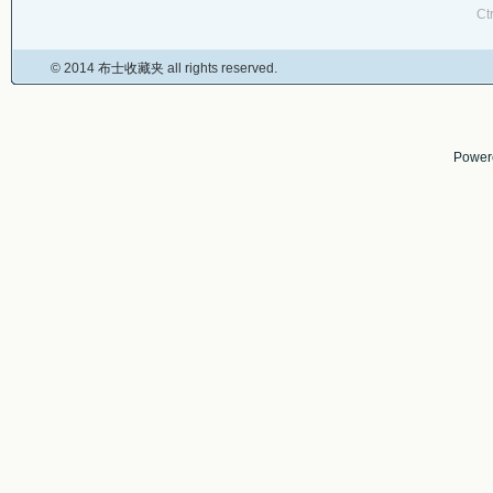
Ct
© 2014
布士收藏夹
all rights reserved.
Power