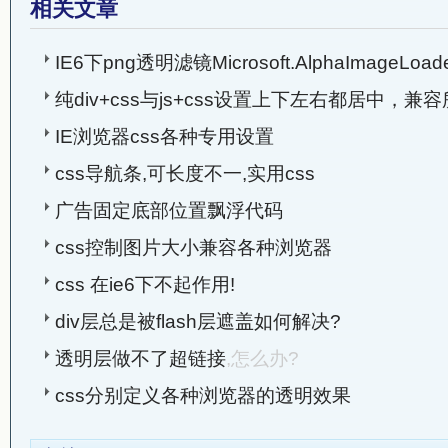
相关文章
IE6下png透明滤镜Microsoft.AlphaImageLoa
纯div+css与js+css设置上下左右都居中，兼
IE浏览器css各种专用设置
css导航条,可长度不一,实用css
广告固定底部位置飘浮代码
css控制图片大小兼容各种浏览器
css 在ie6下不起作用!
div层总是被flash层遮盖如何解决?
透明层做不了超链接
,怎么办?
css分别定义各种浏览器的透明效果