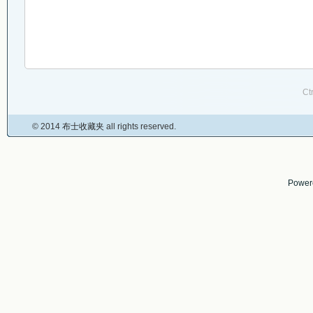
Ct
© 2014
布士收藏夹
all rights reserved.
Power