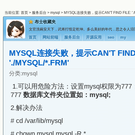
当前位置:
首页
>
服务后台
>
mysql
> MYSQL连接失败，提示CAN'T FIND FILE: '.
布士收藏夹
文官洗碗安天下，武将打怪定乾坤。多么美好的年代，思之令人泪
首页
网站前端
服务后台
开源应用
seo
my
MYSQL连接失败，提示CAN'T FIND 
'./MYSQL/*.FRM'
分类:
mysql
1.可以用危险方法：设置mysql权限为777； 
777
数据库文件夹位置如：mysql;
2.解决办法
# cd /var/lib/mysql
# chown mysql.mysql -R *