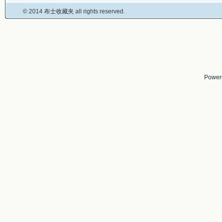
© 2014
布士收藏夹
all rights reserved.
Power