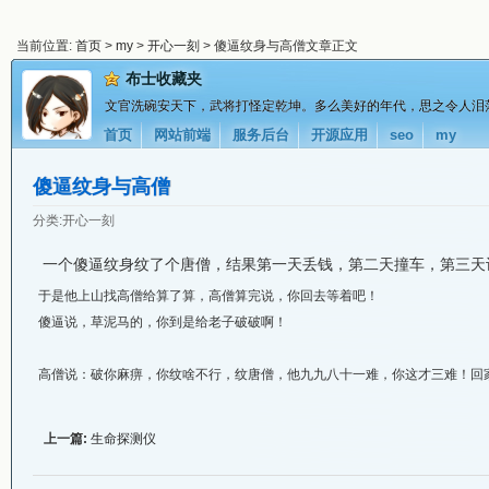
当前位置:
首页
>
my
>
开心一刻
> 傻逼纹身与高僧文章正文
布士收藏夹
文官洗碗安天下，武将打怪定乾坤。多么美好的年代，思之令人泪
首页
网站前端
服务后台
开源应用
seo
my
傻逼纹身与高僧
分类:
开心一刻
一个傻逼纹身纹了个唐僧，结果第一天丢钱，第二天撞车，第三天
于是他上山找高僧给算了算，高僧算完说，你回去等着吧！
傻逼说，草泥马的，你到是给老子破破啊！
高僧说：破你麻痹，你纹啥不行，纹唐僧，他九九八十一难，你这才三难！回
上一篇:
生命探测仪